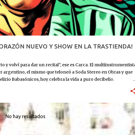
CORAZÓN NUEVO Y SHOW EN LA TRASTIENDA!
o y volví para dar un recital”, ese es Carca. El multiinstrumentist
er argentino, el mismo que teloneó a Soda Stereo en Obras y que
elirio Babasónicos, hoy celebra la vida a puro decibelio.
: ingresa al ICBA con Marfan avanzado y el corazón en las
utos. Lo reviven. Sube al puesto 1 de la lista de trasplante. 11 de
eses internado: graba Exultante, su disco 100% hospitalario con
re 2025: sale el álbum. HOY, 6/11, 21 hs: La Trastienda. Su primer
r que estoy vivo, no presentar un disco que ya todos
No hay resultados
rano, todavía con la cicatriz fresca pero la púa en la mano.
...