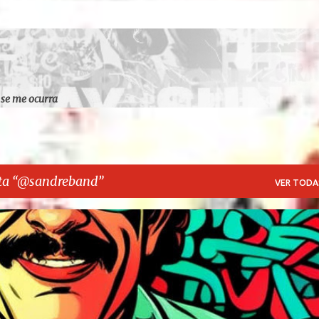
Ir al contenido principal
 se me ocurra
ta
@sandreband
VER TODA