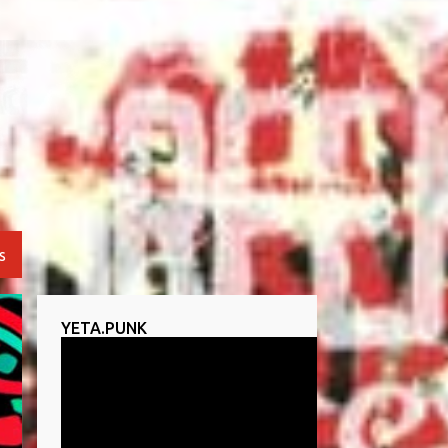
S
YETA.PUNK