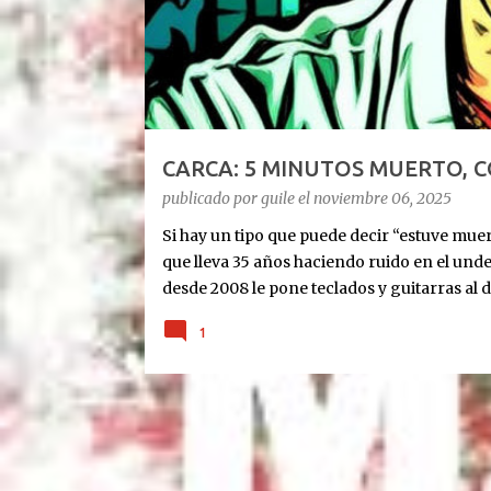
d
a
s
CARCA: 5 MINUTOS MUERTO, 
publicado por
guile
el
noviembre 06, 2025
Si hay un tipo que puede decir “estuve muert
que lleva 35 años haciendo ruido en el und
desde 2008 le pone teclados y guitarras al d
Cronología rápida del milagro: Agosto 2023
1
últimas. 10 días antes de Navidad: para 5 min
diciembre: le ponen un corazón nuevo. 10 m
tablet, guitarra y susurros a las 2 AM. Octub
show SOLISTA en DOS AÑOS. “Quiero celebra
escucharon”, tira Carca en el living de Belg
Exultante en 3 frases: Rock setentoso + funk