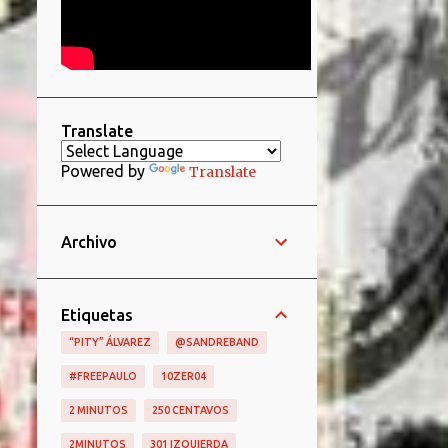
Translate
Powered by
Translate
Archivo
Etiquetas
“PITY” ÁLVAREZ
@SANDREBAND
#FREEPAULO
10ZER04
2 MINUTOS
250 CENTAVOS
2MINUTOS
301 IZQUIERDA