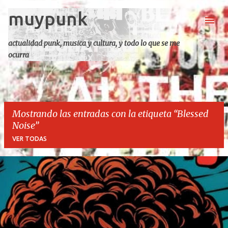
muypunk
Ir al contenido principal
actualidad punk, musica y cultura, y todo lo que se me
ocurra
Mostrando las entradas con la etiqueta
Blessed
Noise
VER TODAS
E
n
t
r