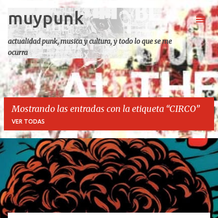
muypunk
Ir al contenido principal
actualidad punk, musica y cultura, y todo lo que se me
ocurra
Mostrando las entradas con la etiqueta
CIRCO
VER TODAS
E
n
t
r
a