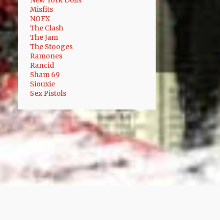
New York Dolls
Misfits
AFROSOUND CHOIR
AGAIN
NOFX
The Clash
AGOREX
AGREGA
AGUAYO
The Jam
The Stooges
AGUSTÍN SORIA
AHA
Ramones
AILEN PERALTA
AIR
AIRBAG
Rancid
Sham 69
AIRES
AKORAZADO POTEMKIM
Siouxie
Sex Pistols
AKRUE
ALAMBRADA
ALAN SUTTON
ALANIS MORISSETTE
ALBERTO
ÁLBUMES
ALDANA
ALEJANDRO
ALEMANIA
ALERTA ROJA
ALEXANDRE
ALFREDO
ALIADOS DEL DESTINO
ALICE IN CHAINS
ALISTAIR
ALKALINE TRIO
ALMAFUERTE