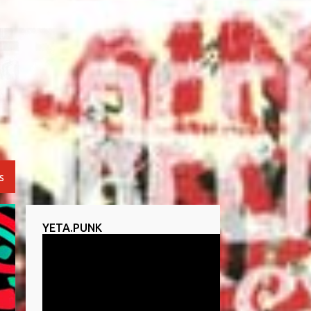
S
YETA.PUNK