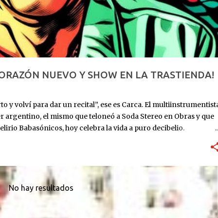
CORAZÓN NUEVO Y SHOW EN LA TRASTIENDA!
o y volví para dar un recital”, ese es Carca. El multiinstrumentist
er argentino, el mismo que teloneó a Soda Stereo en Obras y que
elirio Babasónicos, hoy celebra la vida a puro decibelio.
: ingresa al ICBA con Marfan avanzado y el corazón en las
utos. Lo reviven. Sube al puesto 1 de la lista de trasplante. 11 de
eses internado: graba Exultante, su disco 100% hospitalario con
re 2025: sale el álbum. HOY, 6/11, 21 hs: La Trastienda. Su primer
r que estoy vivo, no presentar un disco que ya todos
No hay resultados
rano, todavía con la cicatriz fresca pero la púa en la mano.
...