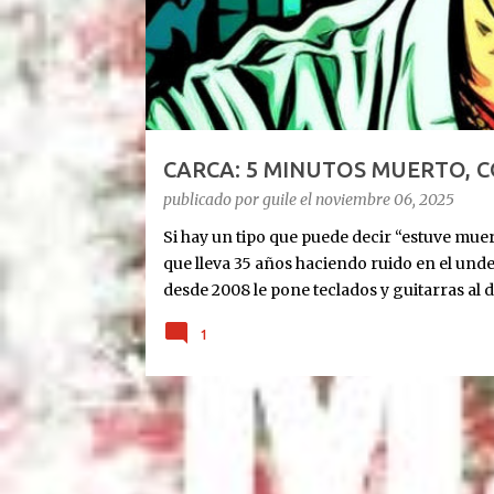
d
a
s
CARCA: 5 MINUTOS MUERTO, 
publicado por
guile
el
noviembre 06, 2025
Si hay un tipo que puede decir “estuve muert
que lleva 35 años haciendo ruido en el und
desde 2008 le pone teclados y guitarras al d
Cronología rápida del milagro: Agosto 2023
1
últimas. 10 días antes de Navidad: para 5 min
diciembre: le ponen un corazón nuevo. 10 m
tablet, guitarra y susurros a las 2 AM. Octub
show SOLISTA en DOS AÑOS. “Quiero celebra
escucharon”, tira Carca en el living de Belg
Exultante en 3 frases: Rock setentoso + funk