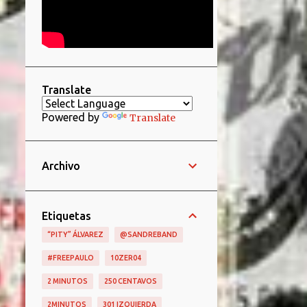
Translate
Powered by
Translate
Archivo
Etiquetas
“PITY” ÁLVAREZ
@SANDREBAND
#FREEPAULO
10ZER04
2 MINUTOS
250 CENTAVOS
2MINUTOS
301 IZQUIERDA