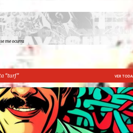
Ir al contenido principal
 se me ocurra
ta
turf
VER TODA