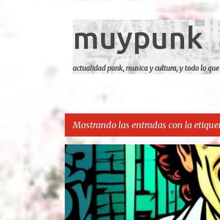
muypunk
actualidad punk, musica y cultura, y todo lo que
Mostrando las entradas con la etique
E
CARCA
n
t
r
a